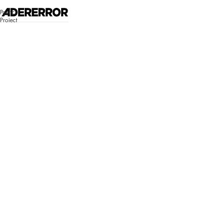
고객센터 시스템 업데이트 안내
Poetic
자세히 보기
Project
매장찾기
로그인
쇼핑백
Bluemark
Bluemark
로그인이 필
요합니다.