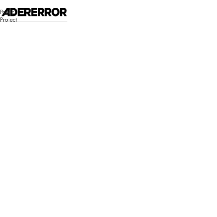
고객센터 시스템 업데이트 안내
Poetic
자세히 보기
Project
매장찾기
로그인
쇼핑백
Bluemark
Bluemark
로그인이 필
요합니다.