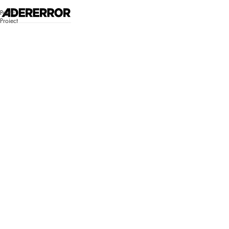
고객센터 시스템 업데이트 안내
Poetic
자세히 보기
Project
매장찾기
로그인
쇼핑백
Bluemark
Bluemark
로그인이 필
요합니다.