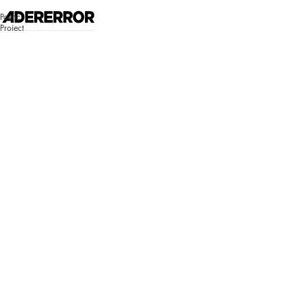
고객센터 시스템 업데이트 안내
Poetic
자세히 보기
Project
매장찾기
로그인
쇼핑백
Bluemark
Bluemark
로그인이 필
요합니다.