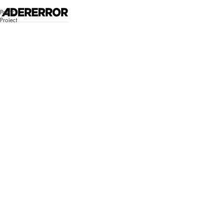
고객센터 시스템 업데이트 안내
Poetic
자세히 보기
Project
매장찾기
로그인
쇼핑백
Bluemark
Bluemark
로그인이 필
요합니다.