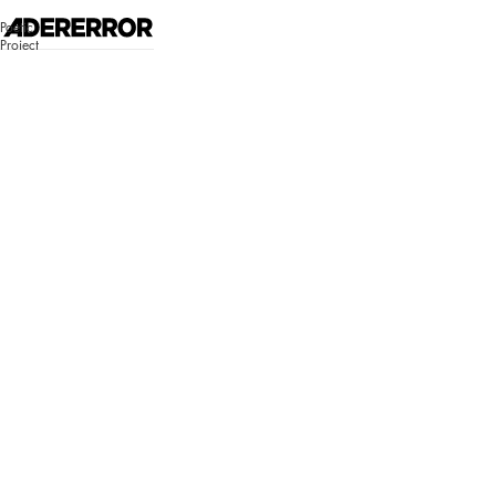
고객센터 시스템 업데이트 안내
Poetic
자세히 보기
Project
매장찾기
로그인
쇼핑백
Bluemark
Bluemark
로그인이 필
요합니다.