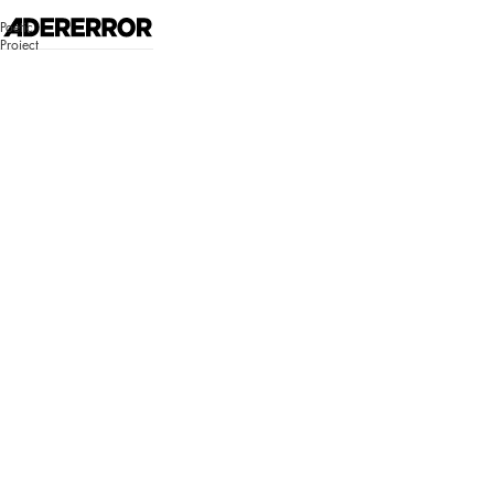
고객센터 시스템 업데이트 안내
Poetic
자세히 보기
Project
매장찾기
로그인
쇼핑백
Bluemark
Bluemark
로그인이 필
요합니다.