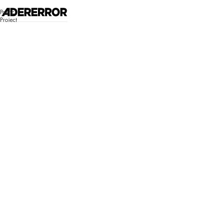
고객센터 시스템 업데이트 안내
Poetic
자세히 보기
Project
매장찾기
로그인
쇼핑백
Bluemark
Bluemark
로그인이 필
요합니다.