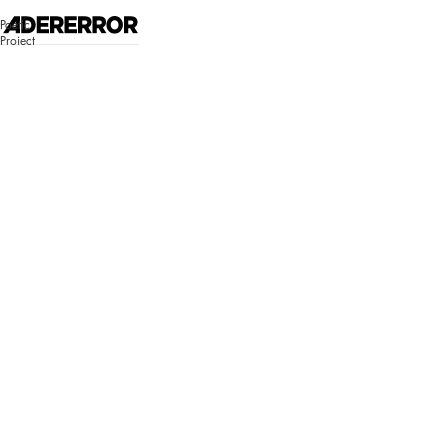
고객센터 시스템 업데이트 안내
Poetic
자세히 보기
Project
매장찾기
로그인
쇼핑백
Bluemark
Bluemark
로그인이 필
요합니다.