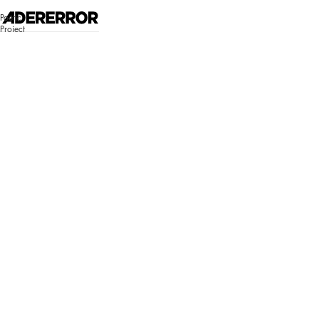
고객센터 시스템 업데이트 안내
Poetic
자세히 보기
Project
매장찾기
로그인
쇼핑백
Bluemark
Bluemark
로그인이 필
요합니다.