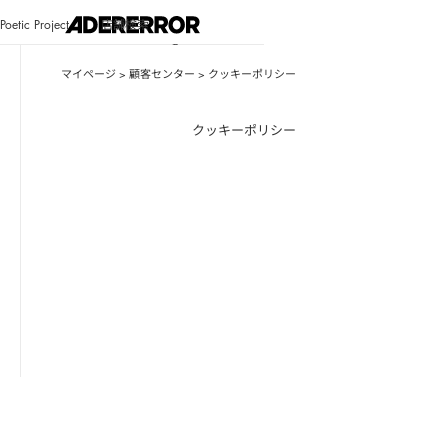
カスタマーサービスシステムアップデートのお知らせ
Poetic Project
店舗検索
詳細を見る
Bluemark
Bluemark
ログイン
マイページ
>
顧客センター
> クッキーポリシー
ショッピングバッグ
クッキーポリシー
ログインが必要です