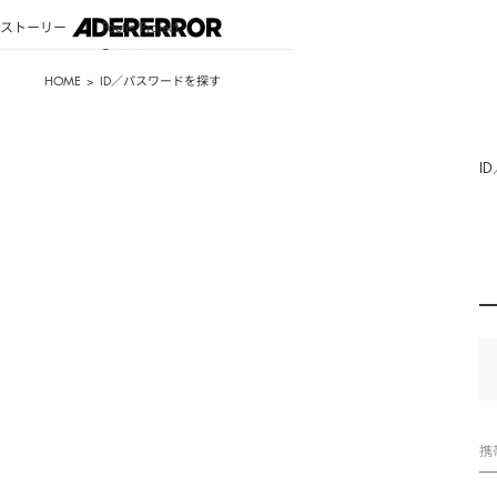
カスタマーサービスシステムアップデートのお知らせ
ストーリー
Poetic Project
詳細を見る
検索
Bluemark
Bluemark
HOME
ID／パスワードを探す
Wishlist
Shopping bag
ショッピングバッグ
I
ログインが必要です
携