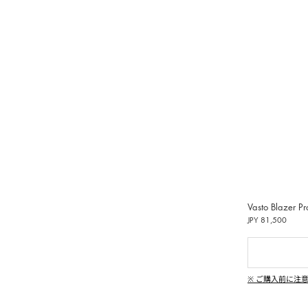
受けいた
偽造品
用いた
し、清
動しま
ンペーン
|
、純粋
Vasto Blazer Pr
イン
JPY 81,500
偽造品の生
違法コ
※ ご購入前に注