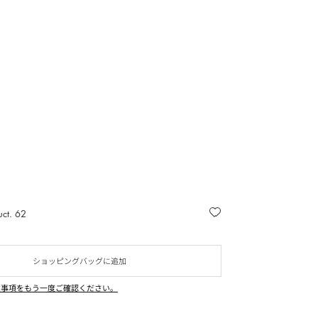
ct. 62
ショッピングバッグに追加
意事項をもう一度ご確認ください。