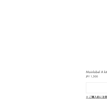
受けいた
偽造品
用いた
し、清
動しま
ンペーン
|
、純粋
Mainlabel A kit
イン
JPY 1,500
偽造品の生
違法コ
※ ご購入前に注