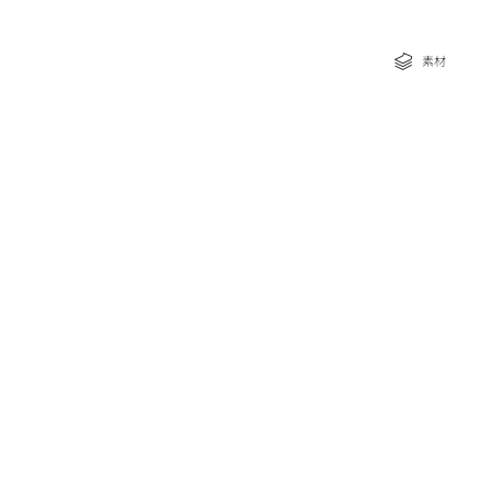
な特典
素材