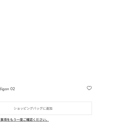
rdigan 02
ショッピングバッグに追加
意事項をもう一度ご確認ください。