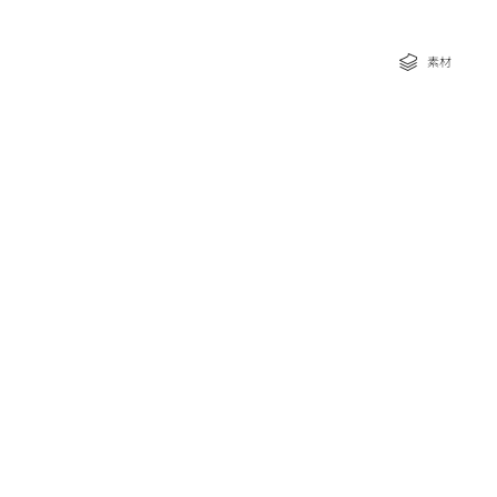
な特典
素材