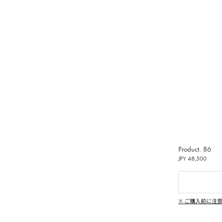
受けいた
偽造品
用いた
し、清
動しま
ンペーン
|
、純粋
Product. 86
イン
JPY 48,500
偽造品の生
違法コ
※ ご購入前に注