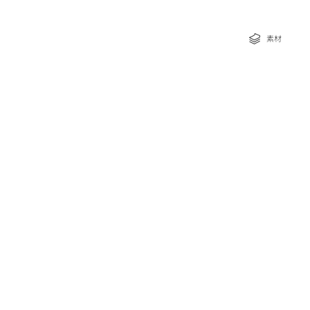
な特典
素材