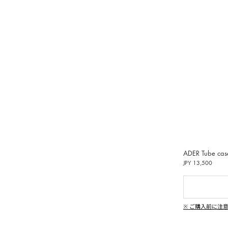
受けいた
偽造品
用いた
し、清
動しま
ンペーン
|
、純粋
ADER Tube cas
イン
JPY 13,500
偽造品の生
違法コ
※ ご購入前に注