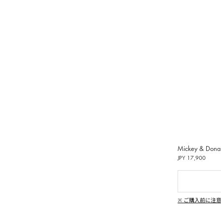
受けいた
偽造品
用いた
し、清
動しま
ンペーン
|
、純粋
Mickey & Donald
イン
JPY 17,900
偽造品の生
違法コ
※ ご購入前に注