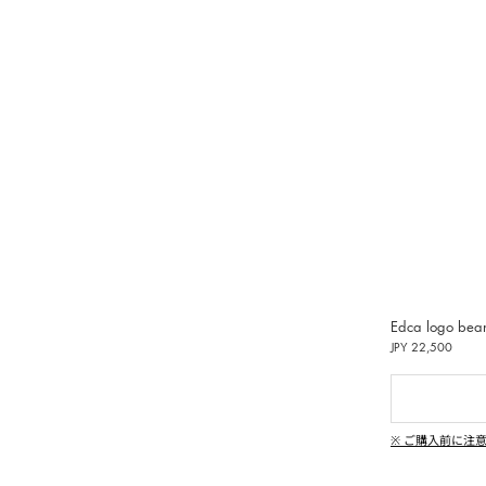
受けいた
偽造品
用いた
し、清
動しま
ンペーン
|
、純粋
Edca logo bea
イン
JPY 22,500
偽造品の生
違法コ
※ ご購入前に注