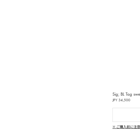
受けいた
偽造品
用いた
し、清
動しま
ンペーン
|
、純粋
Sig; BL Tag swe
イン
JPY 34,500
偽造品の生
違法コ
※ ご購入前に注