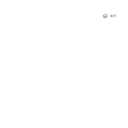
な特典
素材