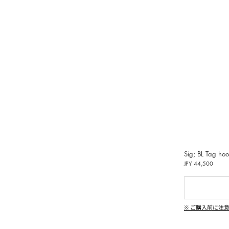
受けいた
偽造品
用いた
し、清
動しま
ンペーン
|
、純粋
Sig; BL Tag ho
イン
JPY 44,500
偽造品の生
違法コ
※ ご購入前に注